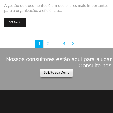
A gestão de documentos é um dos pilares mais importantes
para a organização, a eficiência...
VER MAIS...
…
1
2
4
Nossos consultores estão aqui para ajudar.
Consulte-nos!
Solicite sua Demo