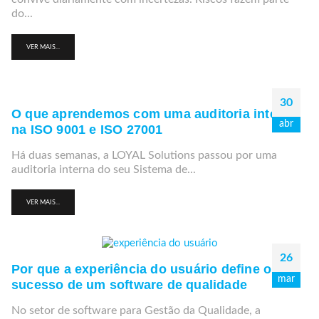
do...
VER MAIS...
30
O que aprendemos com uma auditoria interna
abr
na ISO 9001 e ISO 27001
Há duas semanas, a LOYAL Solutions passou por uma
auditoria interna do seu Sistema de...
VER MAIS...
26
Por que a experiência do usuário define o
mar
sucesso de um software de qualidade
No setor de software para Gestão da Qualidade, a